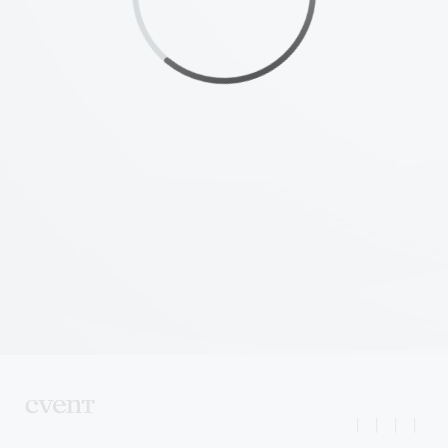
|
|
|
|